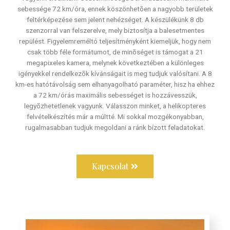
sebessége 72 km/óra, ennek köszönhetõen a nagyobb területek
feltérképezése sem jelent nehézséget. A készülékünk 8 db
szenzorral van felszerelve, mely biztosítja a balesetmentes
repülést. Figyelemreméltó teljesítményként kiemeljük, hogy nem
csak több féle formátumot, de minõséget is támogat a 21
megapixeles kamera, melynek következtében a különleges
igényekkel rendelkezõk kívánságait is meg tudjuk valósítani. A 8
km-es hatótávolság sem elhanyagolható paraméter, hisz ha ehhez
a 72 km/órás maximális sebességet is hozzávesszük,
legyõzhetetlenek vagyunk. Válasszon minket, a helikopteres
felvételkészítés már a múltté. Mi sokkal mozgékonyabban,
rugalmasabban tudjuk megoldani a ránk bízott feladatokat.
Kapcsolat