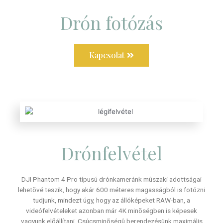
Drón fotózás
Kapcsolat
Drónfelvétel
DJI Phantom 4 Pro típusú drónkameránk mûszaki adottságai
lehetõvé teszik, hogy akár 600 méteres magasságból is fotózni
tudjunk, mindezt úgy, hogy az állóképeket RAW-ban, a
videófelvételeket azonban már 4K minõségben is képesek
vagyunk elõállítani. Csúcsminõségû berendezésünk maximális