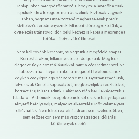
Honlapunkon meggyõzõdhet róla, hogy mi a levegõbe csak
repülünk, de a levegõbe nem beszélünk. Biztosak vagyunk
abban, hogy az Önnel történõ megbeszélések precíz
kivitelezést eredményeznek. Mindent elõre egyeztetünk, a
kivitelezés után rövid idõn belül kézhez is kapja a megrendelt
fotókat, illetve videófilmeket.
Nem kell tovább keresnie, mi vagyunk a megfelelõ csapat.
Korrekt árakon, lelkiismeretesen dolgozunk. Meg lesz
elégedve úgy a hozzáállásunkkal, mint a végeredménnyel. Ne
habozzon hát, hívjon minket a megadott telefonszámok
egyikén vagy írjon egy pár soros e-mailt. Gyorsan reagálunk,
felvesszük Önnel a kapcsolatot, megbeszéljük a részleteket,
korrekt árajánlatot adunk. Belátható idõn belül elvégezzük a
feladatot. A drónunk levegõbe emelését csak néhány idõjárási
tényezõ befolyásolja, melyek az elkészülési idõt valamelyest
elhúzhatják. Nem lehet reptetni a drónt sem szeles idõben,
sem esõzéskor, sem más viszontagságos idõjárási
körülmények esetén.