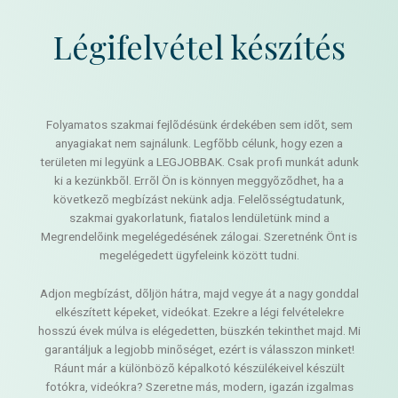
Légifelvétel készítés
Folyamatos szakmai fejlõdésünk érdekében sem idõt, sem
anyagiakat nem sajnálunk. Legfõbb célunk, hogy ezen a
területen mi legyünk a LEGJOBBAK. Csak profi munkát adunk
ki a kezünkbõl. Errõl Ön is könnyen meggyõzõdhet, ha a
következõ megbízást nekünk adja. Felelõsségtudatunk,
szakmai gyakorlatunk, fiatalos lendületünk mind a
Megrendelõink megelégedésének zálogai. Szeretnénk Önt is
megelégedett ügyfeleink között tudni.
Adjon megbízást, dõljön hátra, majd vegye át a nagy gonddal
elkészített képeket, videókat. Ezekre a légi felvételekre
hosszú évek múlva is elégedetten, büszkén tekinthet majd. Mi
garantáljuk a legjobb minõséget, ezért is válasszon minket!
Ráunt már a különbözõ képalkotó készülékeivel készült
fotókra, videókra? Szeretne más, modern, igazán izgalmas