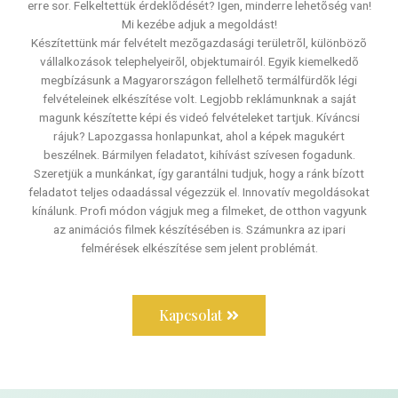
erre sor. Felkeltettük érdeklõdését? Igen, minderre lehetõség van!
Mi kezébe adjuk a megoldást!
Készítettünk már felvételt mezõgazdasági területrõl, különbözõ
vállalkozások telephelyeirõl, objektumairól. Egyik kiemelkedõ
megbízásunk a Magyarországon fellelhetõ termálfürdõk légi
felvételeinek elkészítése volt. Legjobb reklámunknak a saját
magunk készítette képi és videó felvételeket tartjuk. Kíváncsi
rájuk? Lapozgassa honlapunkat, ahol a képek magukért
beszélnek. Bármilyen feladatot, kihívást szívesen fogadunk.
Szeretjük a munkánkat, így garantálni tudjuk, hogy a ránk bízott
feladatot teljes odaadással végezzük el. Innovatív megoldásokat
kínálunk. Profi módon vágjuk meg a filmeket, de otthon vagyunk
az animációs filmek készítésében is. Számunkra az ipari
felmérések elkészítése sem jelent problémát.
Kapcsolat