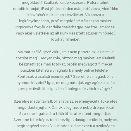
megoldást? Szállunk rendelkezésére. Polcra teheti
mobiltelefonját, iPed-jét és minden más, fotózásra, viedófilm
készítésére alkalmas készülékét. Válassza a
legkényelmesebb, profi megoldást! Válasszon minket!
Irigykedve fogják csodálni családtagjai, barátai, ismerõsei
vagy akár üzletfelei az általunk készített szuper minõségû
fotókat, filmeket.
Ma már szállóigévé vált: „amit nem posztolsz, az nem is
történt meg”. Tegyen róla, bízzon meg minket! Az általunk
készített izgalmas fotókat, profin megvágott filmeket
büszkén kiteheti a világháló bármely online felületén.
Fontosak a családi események? Szeretné a magasból is
nyomon követni? Igen, mi megmutatjuk egy egészen más
perspektívából is. Igazán különleges felvételre vágyik?
Szeretné madártávlatból is látni az eseményeket? Tökéletes
megoldást nyújtunk Önnek a legmodernebb drónjainkkal.
Szeretne ingatlanára felülrõl is rátekinteni, megoldjuk.
Szeretné feltérképeztetni mezõgazdasági területét, melynek
segítségével rendkívüli módon kielemezheti a szükséges