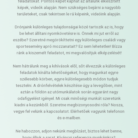
feladatokat. Pontos képet kaphat az általunk elkészített
képek, videók alapján. Nem szükséges bejárni a nagyobb
területeket, csak tekintsen le rá képeink, videóink alapján.
Drónjaink különleges tulajdonságai közé tartozik az is, hogy
be lehet állítani nyomkövetésre is. Önnek mi jut errõl az
eszébe? Szeretné megörökíttetni egy különleges családi vagy
sportesemény apró mozzanatait? Ez sem lehetetlen! Bízza
ránk a kiszemelt feladatot, mi megvalósítjuk elképzelését!
Nem hátrálunk meg a kihívások elõl, sõt élvezzük a különleges
feladatok kínálta lehetõségeket, hogy magunkat egyre
szélesebb körben, egyre különlegesebb módon tudjuk
tesztelni. A drónfelvételek készítése úgy a levegõben, mint
aztán a földön az utómunkálatok során egyaránt nagy
odafigyelést igényel. Mi csak minõségi munkát szeretünk
kiadni a kezünkbõl. Szeretne megbizonyosodni róla? Nosza,
vegye fel velünk a kapcsolatot. Elérhetõek vagyunk telefonon
és e-mailben.
Ne habozzon, adjon nekünk megbízást, biztos lehet benne,
hogy álljuk a sarat. Kíváncsi referencia munkáinkra?