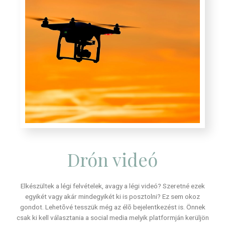
Drón videó
Elkészültek a légi felvételek, avagy a légi videó? Szeretné ezek
egyikét vagy akár mindegyikét ki is posztolni? Ez sem okoz
gondot. Lehetõvé tesszük még az élõ bejelentkezést is. Önnek
csak ki kell választania a social media melyik platformján kerüljön