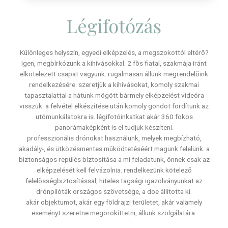
Légifotózás
Különleges helyszín, egyedi elképzelés, a megszokottól eltérõ?
igen, megbírkózunk a kihívásokkal. 2 fõs fiatal, szakmája iránt
elkötelezett csapat vagyunk. rugalmasan állunk megrendelõink
rendelkezésére. szeretjük a kihívásokat, komoly szakmai
tapasztalattal a hátunk mögött bármely elképzelést videóra
visszük. a felvétel elkészítése után komoly gondot fordítunk az
utómunkálatokra is. légifotóinkatkat akár 360 fokos
panorámaképként is el tudjuk készíteni.
professzionális drónokat használunk, melyek megbízható,
akadály-, és ütközésmentes mûködtetéséért magunk felelünk. a
biztonságos repülés biztosítása a mi feladatunk, önnek csak az
elképzelését kell felvázolnia. rendelkezünk kötelezõ
felelõsségbiztosítással, hiteles tagsági igazolványunkat az
drónpilóták országos szövetsége, a doe állította ki.
akár objektumot, akár egy földrajzi területet, akár valamely
eseményt szeretne megörökíttetni, állunk szolgálatára.